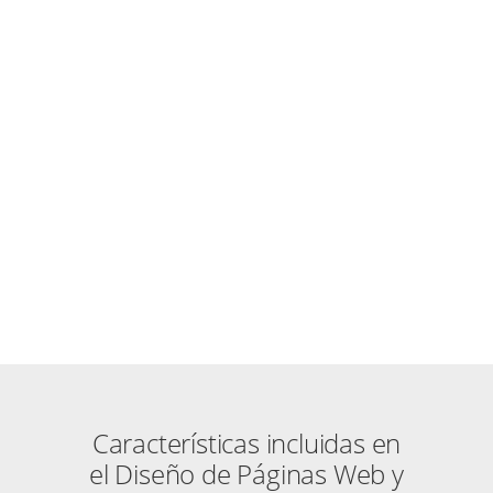
DISEÑO PÁGINA WEB
EVENTRUCK.ES
Páginas Web WordPress CMS
ZOOM
VER
Características incluidas en
el Diseño de Páginas Web y