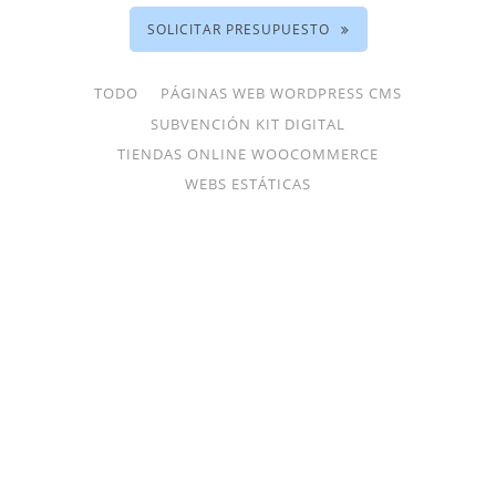
SOLICITAR PRESUPUESTO
TODO
PÁGINAS WEB WORDPRESS CMS
SUBVENCIÓN KIT DIGITAL
TIENDAS ONLINE WOOCOMMERCE
WEBS ESTÁTICAS
CREACIÓN DE PÁGINA WEB
PICASSOBAR.ES
Páginas Web WordPress CMS, Subvención Kit
Digital
ZOOM
VER