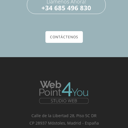
Llámenos Ahora!
+34 685 496 830
CONTÁCTENOS
Calle de la Libertad 28, Piso 5C DR
CP 28937 Móstoles, Madrid - España