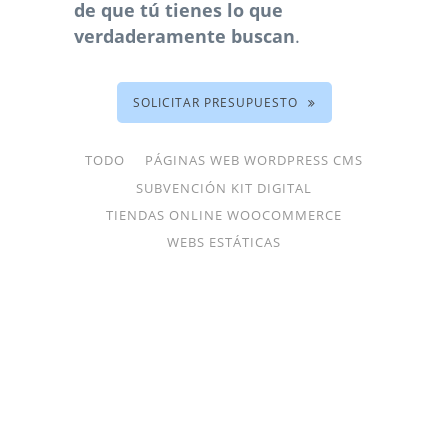
de que tú tienes lo que
verdaderamente buscan
.
SOLICITAR PRESUPUESTO
TODO
PÁGINAS WEB WORDPRESS CMS
SUBVENCIÓN KIT DIGITAL
TIENDAS ONLINE WOOCOMMERCE
WEBS ESTÁTICAS
CREACIÓN DE PÁGINA WEB
PICASSOBAR.ES
Páginas Web WordPress CMS, Subvención Kit
Digital