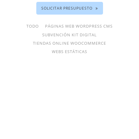
SOLICITAR PRESUPUESTO
TODO
PÁGINAS WEB WORDPRESS CMS
SUBVENCIÓN KIT DIGITAL
TIENDAS ONLINE WOOCOMMERCE
WEBS ESTÁTICAS
CREACIÓN DE PÁGINA WEB
PICASSOBAR.ES
Páginas Web WordPress CMS, Subvención Kit
Digital
ZOOM
VER