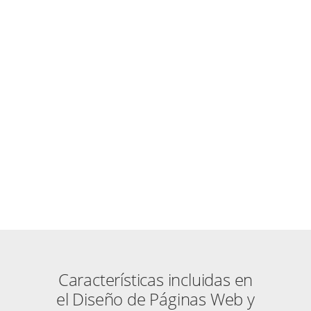
DISEÑO PÁGINA WEB
EVENTRUCK.ES
Páginas Web WordPress CMS
ZOOM
VER
Características incluidas en
el Diseño de Páginas Web y