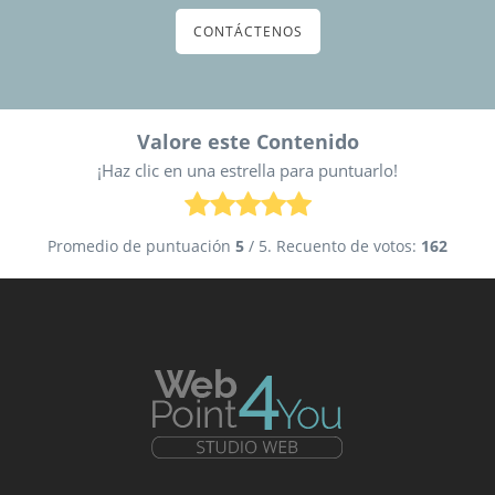
CONTÁCTENOS
Valore este Contenido
¡Haz clic en una estrella para puntuarlo!
Promedio de puntuación
5
/ 5. Recuento de votos:
162