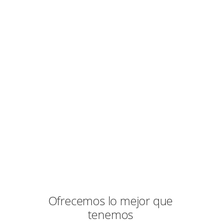
Más de 2 Décadas de
Experiencia
Siempre buscando la excelencia por
nuestros clientes.
Ofrecemos lo mejor que
tenemos