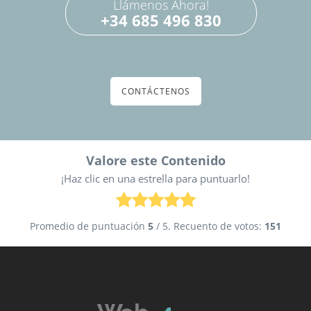
Llámenos Ahora!
+34 685 496 830
CONTÁCTENOS
Valore este Contenido
¡Haz clic en una estrella para puntuarlo!
Promedio de puntuación
5
/ 5. Recuento de votos:
151