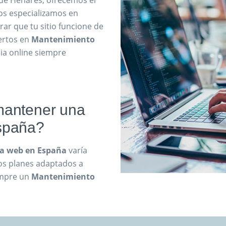
 de Henares, ofrecemos el
os especializamos en
ar que tu sitio funcione de
ertos en
Mantenimiento
ia online siempre
mantener una
spaña?
a web en España
varía
mos planes adaptados a
empre un
Mantenimiento