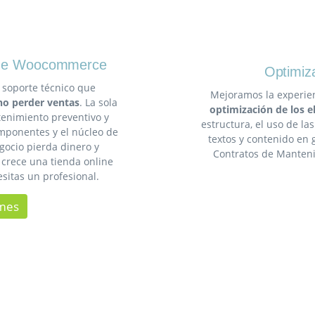
ine Woocommerce
Optimiz
 soporte técnico que
Mejoramos la experien
no perder ventas
. La sola
optimización de los 
tenimiento preventivo y
estructura, el uso de la
omponentes y el núcleo de
textos y contenido en g
ocio pierda dinero y
Contratos de Manteni
 crece una tienda online
sitas un profesional.
/mes