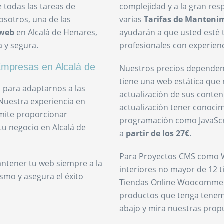
todas las tareas de
complejidad y a la gran re
osotros, una de las
varias
Tarifas de Manteni
 web
en Alcalá de Henares,
ayudarán a que usted esté 
 y segura.
profesionales con experienc
mpresas en Alcalá de
Nuestros precios dependen 
tiene una web estática que
a
para adaptarnos a las
actualización de sus conteni
Nuestra experiencia en
actualización tener conoci
mite proporcionar
programación como JavaScr
tu negocio en Alcalá de
a
partir de los 27€
.
Para Proyectos CMS como 
antener tu web siempre a la
interiores no mayor de 12 t
smo y asegura el éxito
Tiendas Online Woocommer
productos que tenga tene
abajo y mira nuestras prop