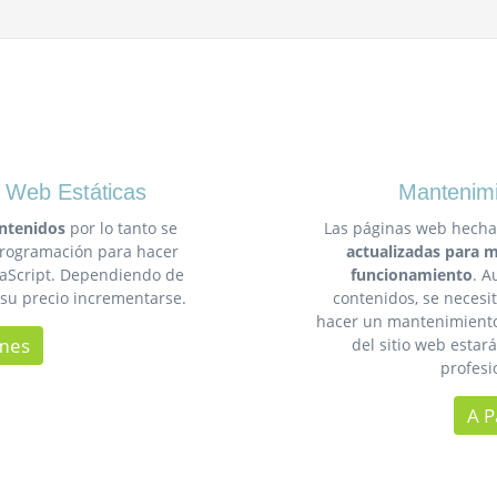
 Web Estáticas
Mantenim
ntenidos
por lo tanto se
Las páginas web hech
Programación para hacer
actualizadas para m
avaScript. Dependiendo de
funcionamiento
. A
 su precio incrementarse.
contenidos, se necesi
hacer un mantenimiento 
/mes
del sitio web esta
profesi
A P